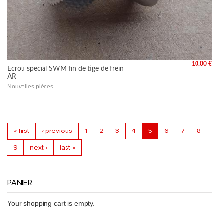
10,00 €
Ecrou special SWM fin de tige de frein
AR
Nouvelles pièces
« first
‹ previous
1
2
3
4
5
6
7
8
Pages
9
next ›
last »
PANIER
Your shopping cart is empty.