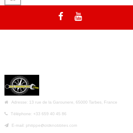
Notre spécialité est les machines d'enduro emblématiques à moteur
Rotax. Vélo de la fin des années 70 et 80 - Vinduro Twin Shock.
Vous trouverez sur ce site Web un éventail d'informations utiles et
de services que nous proposons à propos de Vintage Off Road Bike
Adresse:
13 rue de la Garounere, 65000 Tarbes, France
Téléphone:
+33 659 40 45 86
E-mail:
philippe@oldknobblies.com