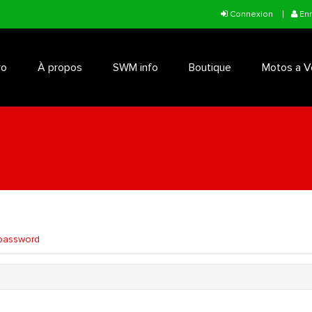
Connexion
Enr
ro
À propos
SWM info
Boutique
Motos a V
password