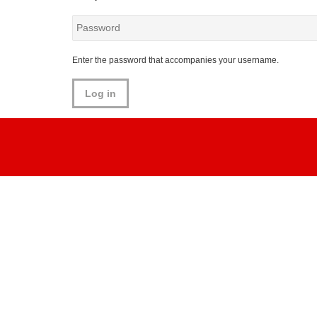
Password
Enter the password that accompanies your username.
Notre spécialité est les machines d'enduro
emblématiques à moteur Rotax. Vélo de la
fin des années 70 et 80 - Vinduro Twin
Shock.
Vous trouverez sur ce site Web un
éventail d'informations utiles et de