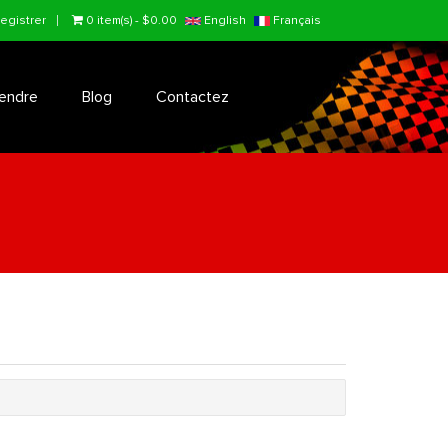
egistrer
0 item(s) - $0.00
English
Français
endre
Blog
Contactez