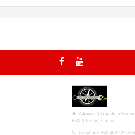
Adresse:
13 rue de la Garoun
65000 Tarbes, France
Téléphone:
+33 659 40 45 86