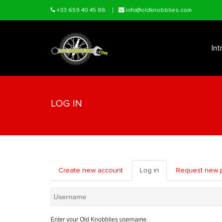
Skip to main content
+33 659 40 45 86
info@oldknobblies.com
Int
LOG IN
Create new account
Log in
(active
Request new 
tab)
Username
Enter your Old Knobblies username.