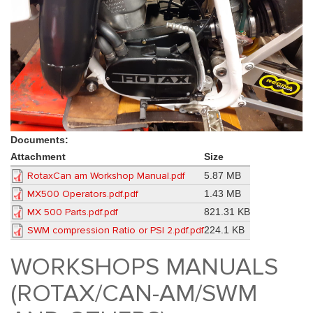
Documents:
Attachment
Size
RotaxCan am Workshop Manual.pdf
5.87 MB
MX500 Operators.pdf.pdf
1.43 MB
MX 500 Parts.pdf.pdf
821.31 KB
SWM compression Ratio or PSI 2.pdf.pdf
224.1 KB
WORKSHOPS MANUALS
(ROTAX/CAN-AM/SWM