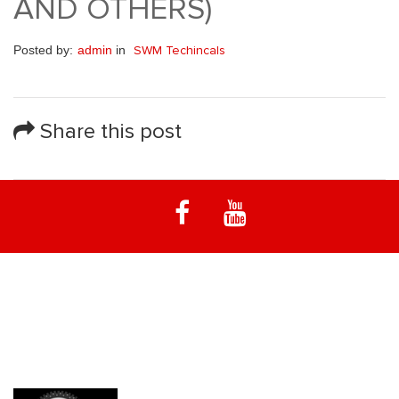
AND OTHERS)
Posted by:
admin
in
SWM Techincals
Share this post
Notre spécialité est les machines d'enduro emblématiques à moteur
Rotax. Vélo de la fin des années 70 et 80 - Vinduro Twin Shock.
Vous trouverez sur ce site Web un éventail d'informations utiles et
de services que nous proposons à propos de Vintage Off Road Bike