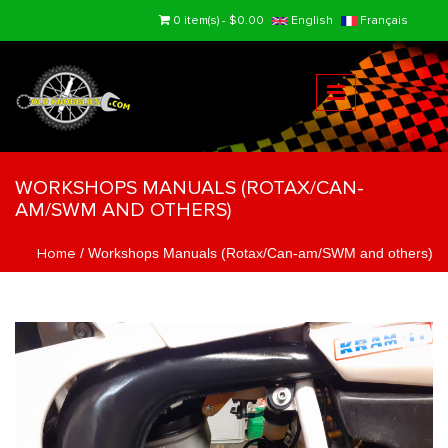
Skip to main content
0 item(s) - $0.00
English
Français
WORKSHOPS MANUALS (ROTAX/CAN-
AM/SWM AND OTHERS)
Home
/
Workshops Manuals (Rotax/Can-am/SWM and others)
You are here