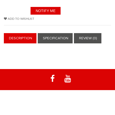
ADD TO WISHLIST
DESCRIPTION
SPECIFICATION
REVIEW (0)
Notre spécialité est les machines d'enduro emblématiques à moteur
Rotax. Vélo de la fin des années 70 et 80 - Vinduro Twin Shock.