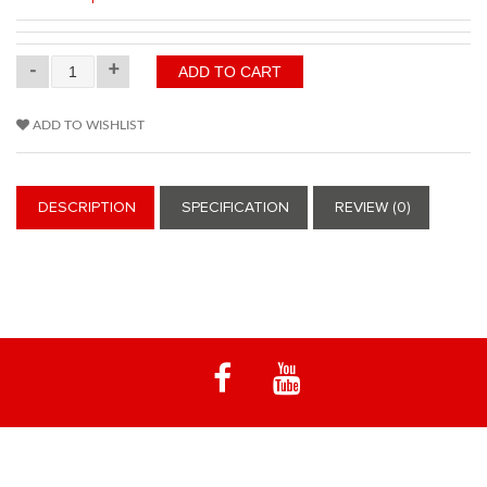
-
+
ADD TO WISHLIST
DESCRIPTION
SPECIFICATION
REVIEW (0)
Notre spécialité est les machines d'enduro emblématiques à moteur