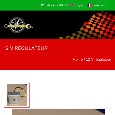
Skip to main content
0 item(s) - $0.00
English
Français
12 V RÉGULATEUR
Home
/
12 V régulateur
You are here