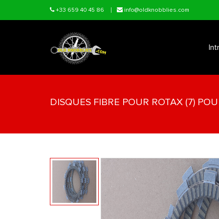
Skip to main content
+33 659 40 45 86
info@oldknobblies.com
Int
DISQUES FIBRE POUR ROTAX (7) PO