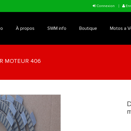
Connexion
Enr
ro
À propos
SWM info
Boutique
Motos a V
UR MOTEUR 406
You are here
D
m