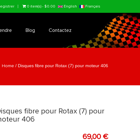
egistrer
0 item(s) - $0.00
English
Français
endre
Blog
Contactez
Home
/
Disques fibre pour Rotax (7) pour moteur 406
isques fibre pour Rotax (7) pour
oteur 406
69,00 €