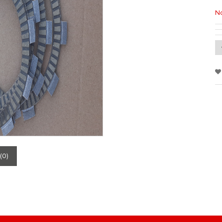
No
(0)