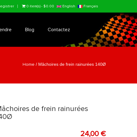
egistrer
0 item(s) - $0.00
English
Français
endre
Blog
Contactez
Home
/
Mâchoires de frein rainurées 140Ø
âchoires de frein rainurées
40Ø
24,00 €