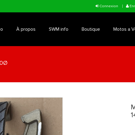
Connexion
Enr
ro
À propos
SWM info
Boutique
Motos a V
40Ø
You are here
M
1