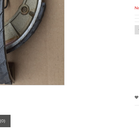
No
(0)