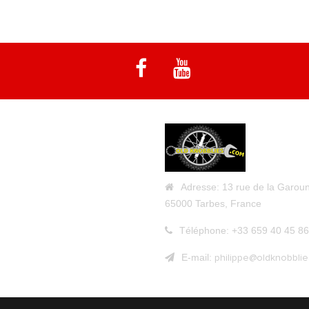
Adresse:
13 rue de la Garoun
65000 Tarbes, France
Téléphone:
+33 659 40 45 86
E-mail:
philippe@oldknobbli