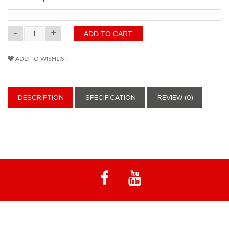
-
+
ADD TO WISHLIST
DESCRIPTION
SPECIFICATION
REVIEW (0)
Notre spécialité est les machines d'enduro emblématiques à moteur