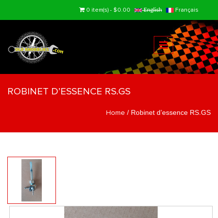
Skip to main content
0 item(s) - $0.00
Français
English
ROBINET D’ESSENCE RS.GS
Home
/
Robinet d’essence RS.GS
You are here